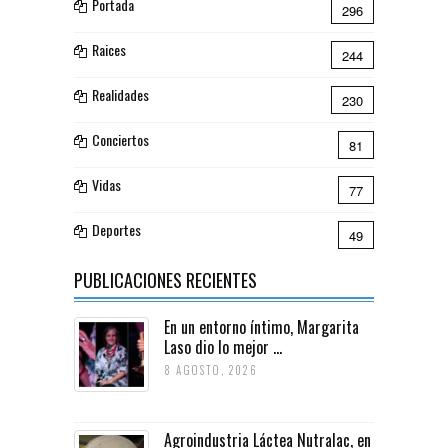
Portada
296
Raices
244
Realidades
230
Conciertos
81
Vidas
77
Deportes
49
PUBLICACIONES RECIENTES
En un entorno íntimo, Margarita
Laso dio lo mejor ...
8 AGOSTO, 2026
Agroindustria Láctea Nutralac, en