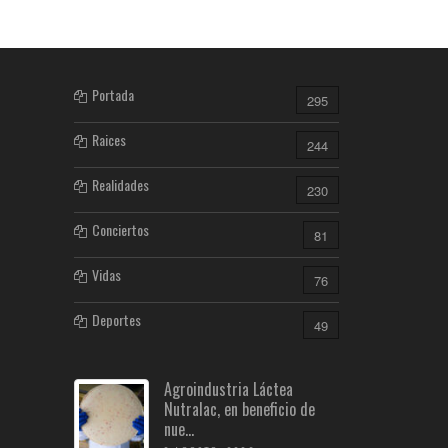
Portada
295
Raices
244
Realidades
230
Conciertos
81
Vidas
76
Deportes
49
Agroindustria Láctea
Nutralac, en beneficio de
nue...