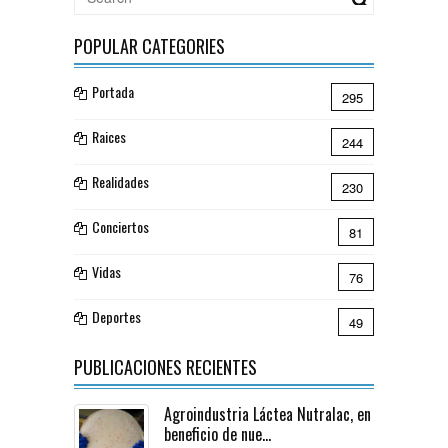
POPULAR CATEGORIES
Portada
295
Raices
244
Realidades
230
Conciertos
81
Vidas
76
Deportes
49
PUBLICACIONES RECIENTES
Agroindustria Láctea Nutralac, en
beneficio de nue...