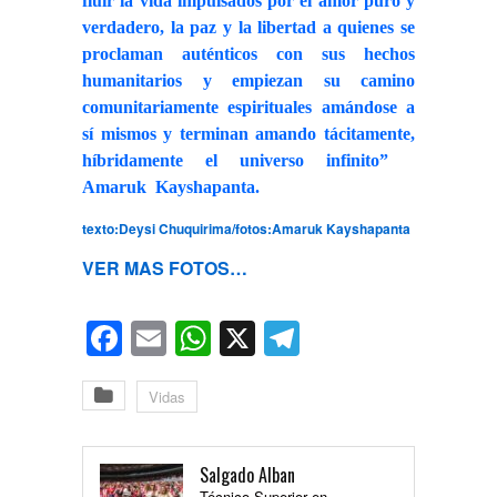
fluir la vida impulsados por el amor puro y
verdadero, la paz y la libertad a quienes se
proclaman auténticos con sus hechos
humanitarios y empiezan su camino
comunitariamente espirituales amándose a
sí mismos y terminan amando tácitamente,
híbridamente el universo infinito”
Amaruk Kayshapanta.
texto:Deysi Chuquirima/fotos:Amaruk Kayshapanta
VER MAS FOTOS…
Facebook
Email
WhatsApp
X
Telegram
Vidas
Salgado Alban
Técnico Superior en