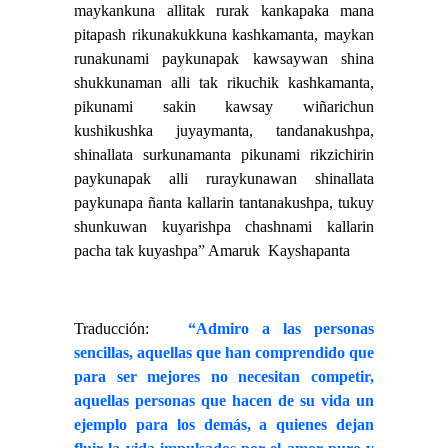
maykankuna allitak rurak kankapaka mana
pitapash rikunakukkuna kashkamanta, maykan
runakunami paykunapak kawsaywan shina
shukkunaman alli tak rikuchik kashkamanta,
pikunami sakin kawsay wiñarichun
kushikushka juyaymanta, tandanakushpa,
shinallata surkunamanta pikunami rikzichirin
paykunapak alli ruraykunawan shinallata
paykunapa ñanta kallarin tantanakushpa, tukuy
shunkuwan kuyarishpa chashnami kallarin
pacha tak kuyashpa” Amaruk Kayshapanta
Traducción:
“Admiro a las personas
sencillas, aquellas que han comprendido que
para ser mejores no necesitan competir,
aquellas personas que hacen de su vida un
ejemplo para los demás, a quienes dejan