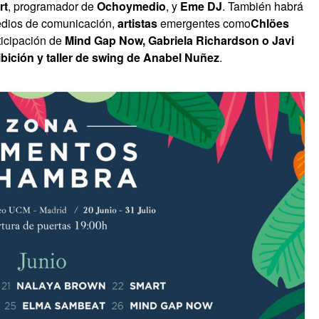
rt
, programador de
Ochoymedio
, y
Eme DJ
. También habrá
medios de comunicación,
artistas
emergentes como
Chlöes
rticipación de
Mind Gap Now, Gabriela Richardson o Javi
bición y
taller de swing
de Anabel Nuñez
.