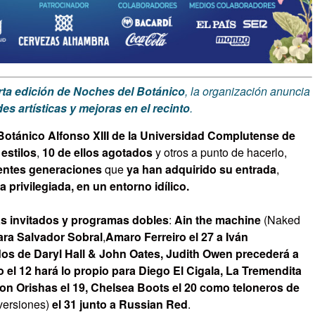
ta edición de Noches del Botánico
, la organización anuncia
s artísticas y mejoras en el recinto
.
Botánico Alfonso XIII de la Universidad Complutense de
 estilos
,
10
de ellos
agotados
y otros a punto de hacerlo,
rentes generaciones
que
ya han adquirido su entrada
,
a privilegiada, en un entorno idílico.
as invitados y programas dobles
:
Ain the machine
(Naked
ara
Salvador Sobral
,
Amaro Ferreiro el 27 a Iván
ados de Daryl Hall & John Oates, Judith Owen precederá a
 el 12 hará lo propio para Diego El Cigala, La Tremendita
on Orishas el 19, Chelsea Boots el 20 como teloneros de
versiones)
el 31 junto a Russian Red
.