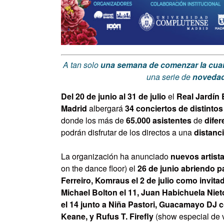
A tan solo
una semana de comenzar la cuar
una serie de
novedade
Del 20 de junio al 31 de julio
el
Real Jardín 
Madrid
albergará
34 conciertos
de distintos
donde los más de
65.000 asistentes
de
dife
podrán disfrutar de los directos a una
distanci
La organización ha anunciado
nuevos artist
on the dance floor) el
26 de junio
abriendo p
Ferreiro,
Komraus
el 2 de julio como invit
Michael Bolton el 11, Juan Habichuela Nieto
el 14 junto a Niña Pastori, Guacamayo DJ c
Keane, y Rufus T. Firefly
(show especial de 