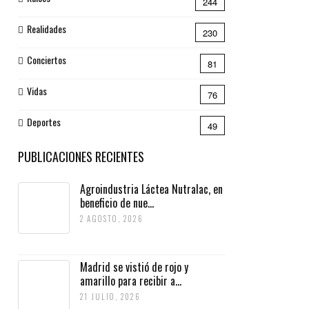
244
Realidades
230
Conciertos
81
Vidas
76
Deportes
49
PUBLICACIONES RECIENTES
Agroindustria Láctea Nutralac, en
beneficio de nue...
2 AGOSTO, 2026
Madrid se vistió de rojo y
amarillo para recibir a...
21 JULIO, 2026