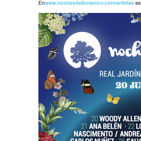
En
www.nochesdelbotanico.com/
artistas
es