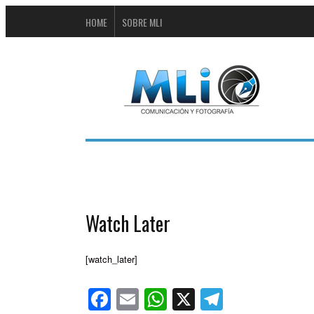
HOME
SOBRE MLI
Watch Later
[watch_later]
Facebook
Email
WhatsApp
X
Telegra