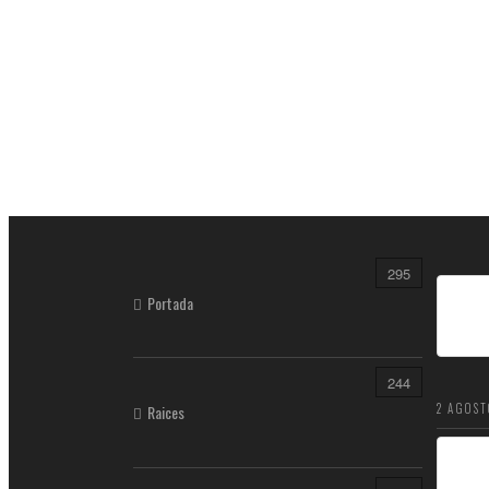
295
Portada
244
2 AGOST
Raices