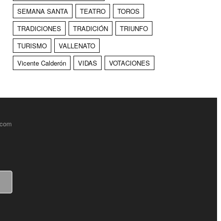
SEMANA SANTA
TEATRO
TOROS
TRADICIONES
TRADICIÓN
TRIUNFO
TURISMO
VALLENATO
Vicente Calderón
VIDAS
VOTACIONES
.com