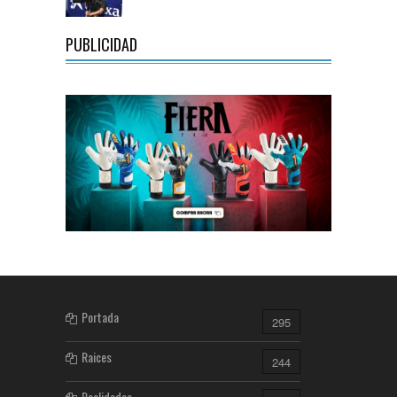
PUBLICIDAD
Portada
295
Raices
244
Realidades