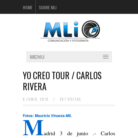
HOME
SOBRE MLI
MENU
YO CREO TOUR / CARLOS
RIVERA
6 JUNIO, 2016
/
387 VISITAS
M
Fotos: Mauricio Vinueza-Mli.
adrid 3 de junio .- Carlos