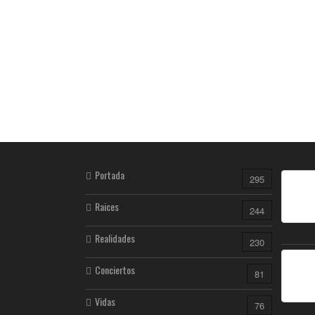
Portada
295
Raices
244
Realidades
230
Conciertos
81
Vidas
76