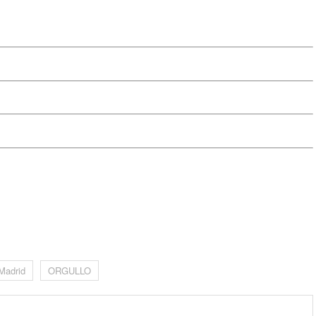
m
Madrid
ORGULLO