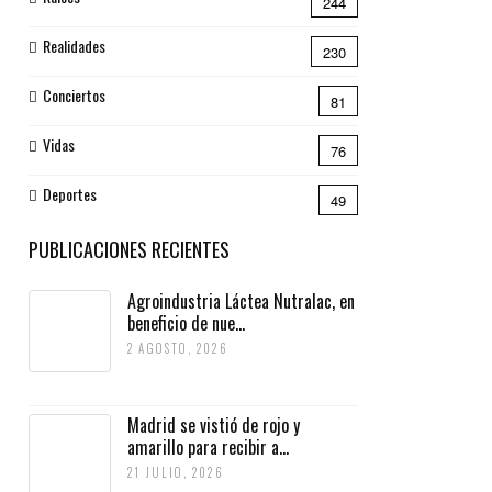
244
Realidades
230
Conciertos
81
Vidas
76
Deportes
49
PUBLICACIONES RECIENTES
Agroindustria Láctea Nutralac, en
beneficio de nue...
2 AGOSTO, 2026
Madrid se vistió de rojo y
amarillo para recibir a...
21 JULIO, 2026