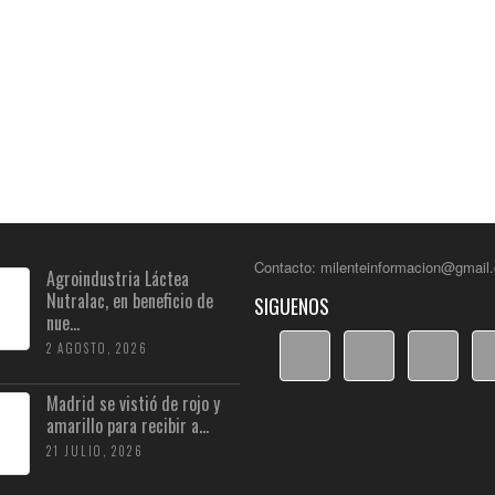
Contacto: milenteinformacion@gmail
Agroindustria Láctea
Nutralac, en beneficio de
SIGUENOS
nue...
2 AGOSTO, 2026
Madrid se vistió de rojo y
amarillo para recibir a...
21 JULIO, 2026