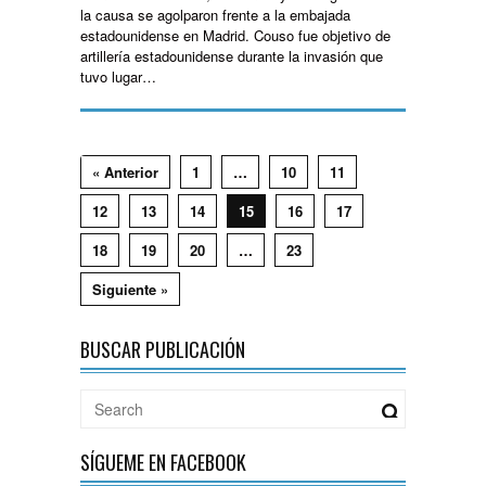
la causa se agolparon frente a la embajada
estadounidense en Madrid. Couso fue objetivo de
artillería estadounidense durante la invasión que
tuvo lugar…
« Anterior
1
…
10
11
12
13
14
15
16
17
18
19
20
…
23
Siguiente »
BUSCAR PUBLICACIÓN
SÍGUEME EN FACEBOOK