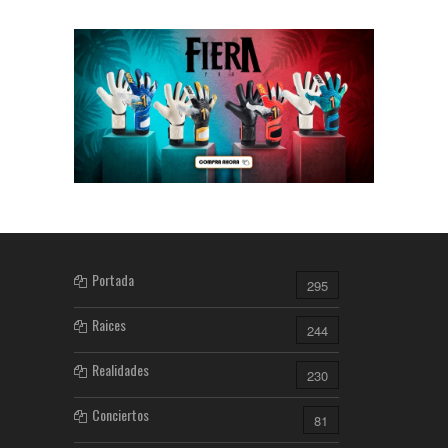
Portada
295
Raices
244
Realidades
230
Conciertos
81