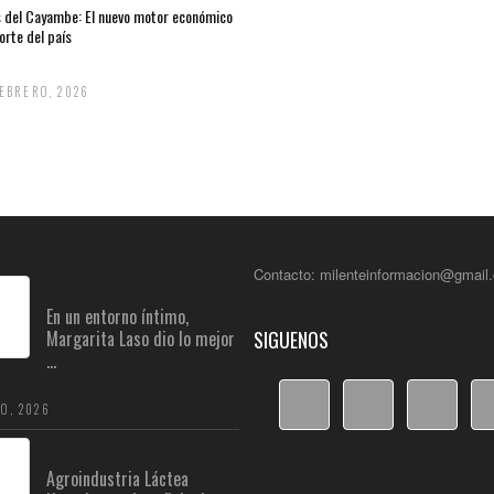
s del Cayambe: El nuevo motor económico
orte del país
FEBRERO, 2026
Contacto: milenteinformacion@gmail
En un entorno íntimo,
Margarita Laso dio lo mejor
SIGUENOS
...
O, 2026
Agroindustria Láctea