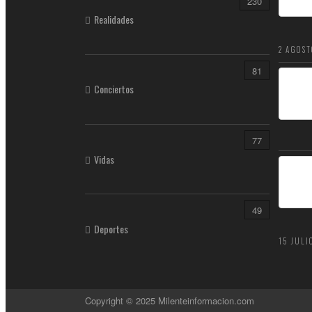
230
Realidades
2 AGOST
81
Conciertos
77
Vidas
49
Deportes
15 JULI
Copyright © 2025 Milenteinformacion.com