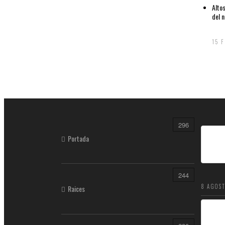
Alto
del n
15 
296
Portada
244
8 AGOST
Raices