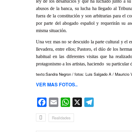
ley de los desahucios y que ha luchado junto a su
abusos de la banca, su lucha ha llegado al Tribun
fuera de la constitución y son arbitrarias para el c
por parte del abogado español y requerirán su ase
misma situación.
Una vez mas no se descuido la parte cultural y el e
llevadera, entre ellos; Pastoro, el dúo de los herm
habitual en las diferentes visitas que ha realiza
protagonismo a los artistas, haciendo su particular d
texto:Sandra Negron / fotos: Luis Salgado A / Mauricio
VER MAS FOTOS..
Facebook
Email
WhatsApp
X
Telegra
Realidades