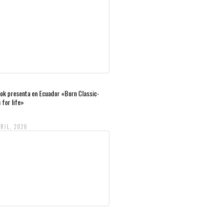
ok presenta en Ecuador «Born Classic-
 for life»
RIL, 2026