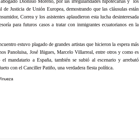
 abogado Dionisio Moreno, por las irregularidades hipotecarias y los
al de Justicia de Unión Europea, demostrando que las cláusulas están
onsumidor, Correa y los asistentes aplaudieron esta lucha desinteresada
soría para futuros casos a tratar con inmigrantes ecuatorianos en la
ncuentro estuvo plagado de grandes artistas que hicieron la espera más
anos Panoluisa, José Iñigues, Marcelo Villarreal, entre otros y como es
do el mandatario a España, también se subió al escenario y arrebató
ueto con el Canciller Patiño, una verdadera fiesta política.
 Vinueza
m