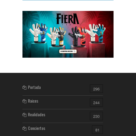
Portada
296
Raices
244
Realidades
230
Conciertos
81