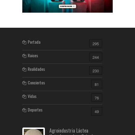
Portada
295
Raices
244
Realidades
230
Conciertos
81
Vidas
76
Deportes
49
Agroindustria Láctea