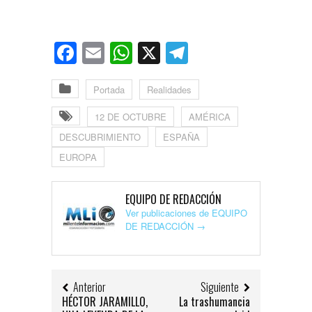
Facebook
Email
WhatsApp
X
Telegram
Portada
Realidades
12 DE OCTUBRE
AMÉRICA
DESCUBRIMIENTO
ESPAÑA
EUROPA
EQUIPO DE REDACCIÓN
Ver publicaciones de EQUIPO
DE REDACCIÓN
→
Anterior
Siguiente
HÉCTOR JARAMILLO,
La trashumancia