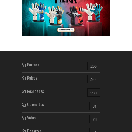
Portada
295
Raices
244
Realidades
230
Conciertos
81
Vidas
76
Deportes