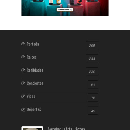
Portada
295
Raices
244
Realidades
230
Conciertos
81
Vidas
76
Deportes
49
Agroindustria Láctea