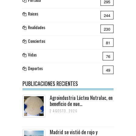
295
Raices
244
Realidades
230
Conciertos
81
Vidas
76
Deportes
49
PUBLICACIONES RECIENTES
Agroindustria Láctea Nutralac, en
beneficio de nue...
2 AGOSTO, 2026
Madrid se vistió de rojo y