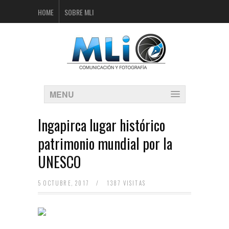
HOME
SOBRE MLI
MENU
Ingapirca lugar histórico
patrimonio mundial por la
UNESCO
5 OCTUBRE, 2017
/
1387 VISITAS