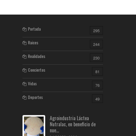
Portada
295
Raices
244
Realidades
230
Conciertos
81
Vidas
76
Deportes
49
Agroindustria Láctea
Nutralac, en beneficio de
nue...