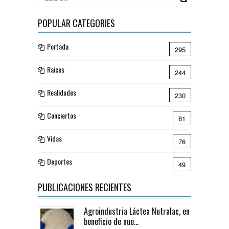
POPULAR CATEGORIES
Portada
295
Raices
244
Realidades
230
Conciertos
81
Vidas
76
Deportes
49
PUBLICACIONES RECIENTES
Agroindustria Láctea Nutralac, en
beneficio de nue...