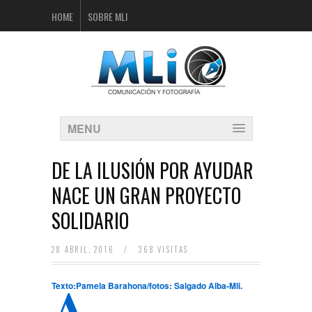
HOME
SOBRE MLI
MENU
DE LA ILUSIÓN POR AYUDAR
NACE UN GRAN PROYECTO
SOLIDARIO
28 ABRIL, 2016
/
368 VISITAS
A
Texto:Pamela Barahona/fotos: Salgado Alba-Mli.