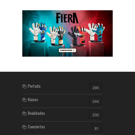
Portada
295
Raices
244
Realidades
230
Conciertos
81