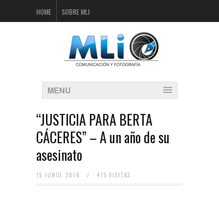
HOME
SOBRE MLI
MENU
“JUSTICIA PARA BERTA
CÁCERES” – A un año de su
asesinato
15 JUNIO, 2016
/
415 VISITAS