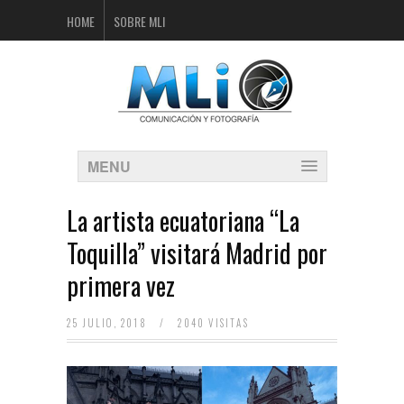
HOME
SOBRE MLI
MENU
La artista ecuatoriana “La
Toquilla” visitará Madrid por
primera vez
25 JULIO, 2018
/
2040 VISITAS