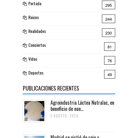
Portada
295
Raices
244
Realidades
230
Conciertos
81
Vidas
76
Deportes
49
PUBLICACIONES RECIENTES
Agroindustria Láctea Nutralac, en
beneficio de nue...
2 AGOSTO, 2026
Madrid se vistió de rojo y