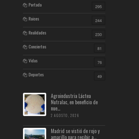
Portada
295
Raices
244
Realidades
230
Conciertos
81
Vidas
76
Deportes
49
Agroindustria Láctea
Nutralac, en beneficio de
nue...
2 AGOSTO, 2026
Madrid se vistió de rojo y
amarillo para recibir a...