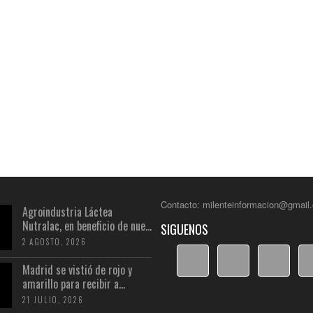
Contacto: milenteinformacion@gmail
Agroindustria Láctea
Nutralac, en beneficio de nue...
SIGUENOS
2 AGOSTO, 2026
Madrid se vistió de rojo y
amarillo para recibir a...
21 JULIO, 2026