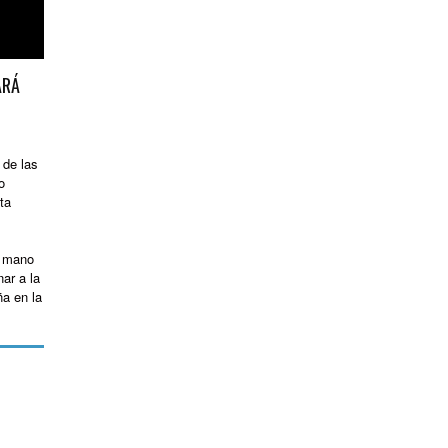
ARÁ
 de las
o
ta
a mano
ar a la
ña en la