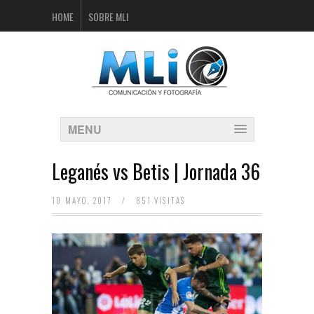
HOME
SOBRE MLI
MENU
Leganés vs Betis | Jornada 36
10 MAYO, 2017
/
851 VISITAS