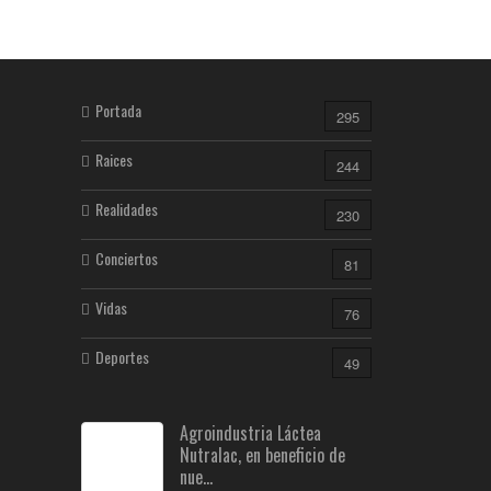
Portada
295
Raices
244
Realidades
230
Conciertos
81
Vidas
76
Deportes
49
Agroindustria Láctea
Nutralac, en beneficio de
nue...