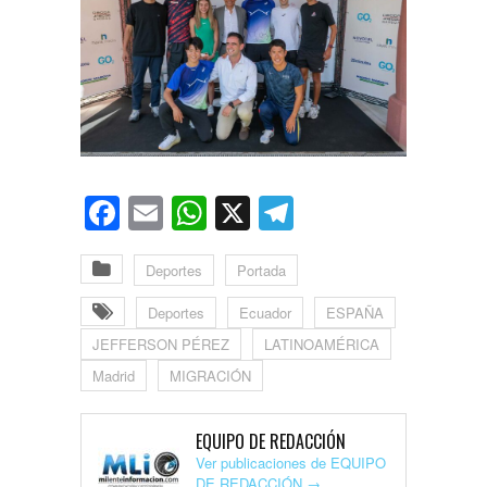
Facebook
Email
WhatsApp
X
Telegram
Deportes
Portada
Deportes
Ecuador
ESPAÑA
JEFFERSON PÉREZ
LATINOAMÉRICA
Madrid
MIGRACIÓN
EQUIPO DE REDACCIÓN
Ver publicaciones de EQUIPO
DE REDACCIÓN
→