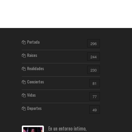
Portada
296
Raices
244
Realidades
230
Conciertos
81
Vidas
77
Deportes
49
En un entorno íntimo,