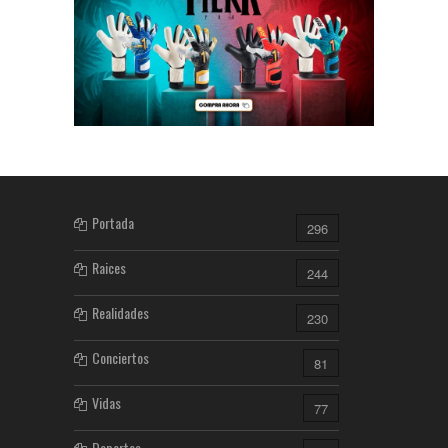
Portada
296
Raices
244
Realidades
230
Conciertos
81
Vidas
77
Deportes