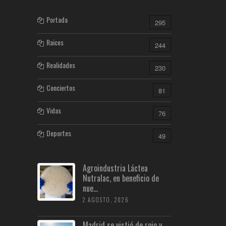
Portada
295
Raices
244
Realidades
230
Conciertos
81
Vidas
76
Deportes
49
Agroindustria Láctea
Nutralac, en beneficio de
nue...
2 AGOSTO, 2026
Madrid se vistió de rojo y