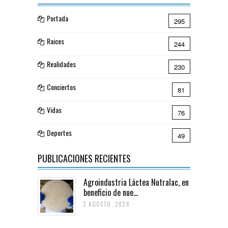
Portada
295
Raices
244
Realidades
230
Conciertos
81
Vidas
76
Deportes
49
PUBLICACIONES RECIENTES
Agroindustria Láctea Nutralac, en
beneficio de nue...
2 AGOSTO, 2026