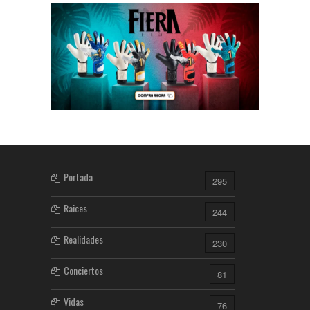
Portada
295
Raices
244
Realidades
230
Conciertos
81
Vidas
76