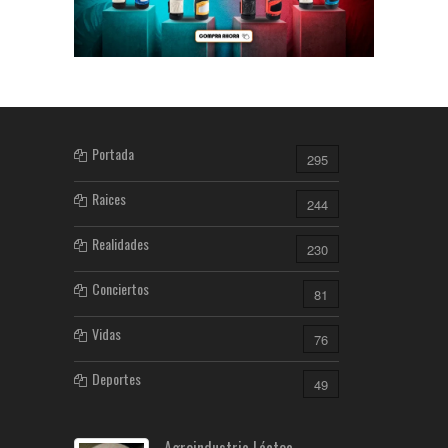
Portada
295
Raices
244
Realidades
230
Conciertos
81
Vidas
76
Deportes
49