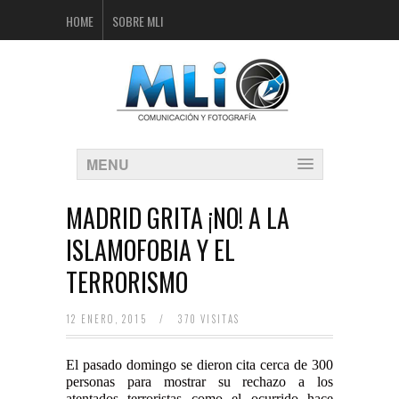
HOME
SOBRE MLI
MENU
MADRID GRITA ¡NO! A LA
ISLAMOFOBIA Y EL
TERRORISMO
12 ENERO, 2015
/
370 VISITAS
El pasado domingo se dieron cita cerca de 300
personas para mostrar su rechazo a los
atentados terroristas como el ocurrido hace