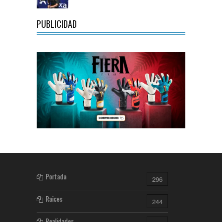
PUBLICIDAD
Portada
296
Raices
244
Realidades