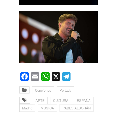
Facebook
Email
WhatsApp
X
Telegram
Conciertos
Portada
ARTE
CULTURA
ESPAÑA
Madrid
MÚSICA
PABLO ALBORÁN