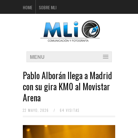
HOME
SOBRE MLI
MENU
Pablo Alborán llega a Madrid
con su gira KM0 al Movistar
Arena
22 MAYO, 2026
/
64 VISITAS