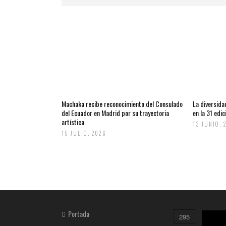
Machaka recibe reconocimiento del Consulado
La diversida
del Ecuador en Madrid por su trayectoria
en la 31 edi
artística
13 JUNIO, 
15 JULIO, 2026
Portada
295