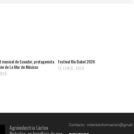
d musical de Ecuador, protagonista
Festival Río Babel 2026
ción de La Mar de Músicas
12 JUNIO, 2026
2026
Contacto: milenteinformacion@gmail
Agroindustria Láctea
Nutralac, en beneficio de nue...