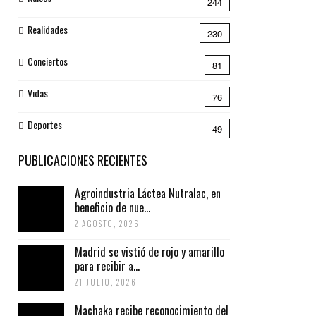
244
Realidades
230
Conciertos
81
Vidas
76
Deportes
49
PUBLICACIONES RECIENTES
Agroindustria Láctea Nutralac, en
beneficio de nue...
2 AGOSTO, 2026
Madrid se vistió de rojo y amarillo
para recibir a...
21 JULIO, 2026
Machaka recibe reconocimiento del