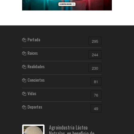
Portada
295
Raices
244
Realidades
230
Conciertos
81
Vidas
76
Deportes
49
Agroindustria Láctea
Nutralac, en beneficio de