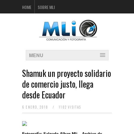
HOME
SOBRE MLI
MENU
Shamuk un proyecto solidario
de comercio justo, llega
desde Ecuador
6 ENERO, 2018
/
1102 VISITAS
Fotografía: Salgado Alban-Mli – Archivo de