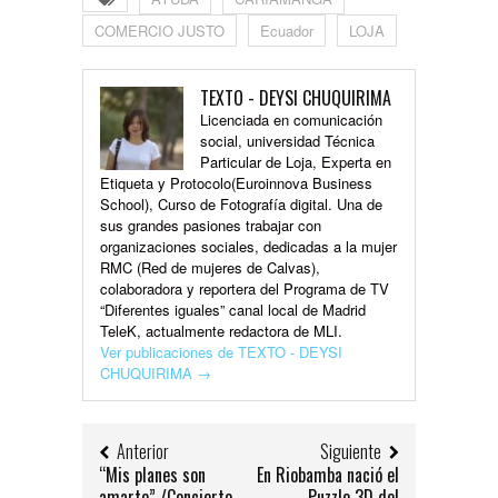
COMERCIO JUSTO
Ecuador
LOJA
TEXTO - DEYSI CHUQUIRIMA
Licenciada en comunicación
social, universidad Técnica
Particular de Loja, Experta en
Etiqueta y Protocolo(Euroinnova Business
School), Curso de Fotografía digital. Una de
sus grandes pasiones trabajar con
organizaciones sociales, dedicadas a la mujer
RMC (Red de mujeres de Calvas),
colaboradora y reportera del Programa de TV
“Diferentes iguales” canal local de Madrid
TeleK, actualmente redactora de MLI.
Ver publicaciones de TEXTO - DEYSI
CHUQUIRIMA
→
Anterior
Siguiente
“Mis planes son
En Riobamba nació el
amarte” /Concierto
Puzzle 3D del