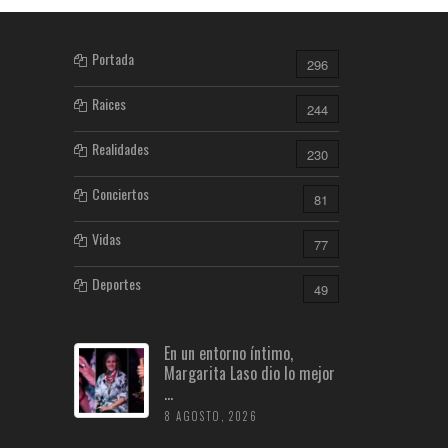
Portada
296
Raices
244
Realidades
230
Conciertos
81
Vidas
77
Deportes
49
En un entorno íntimo,
Margarita Laso dio lo mejor
...
8 AGOSTO, 2026