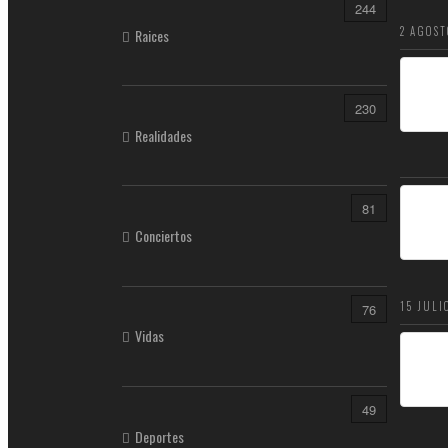
244
2 AGOST
Raices
230
Realidades
81
Conciertos
15 JULI
76
Vidas
49
Deportes