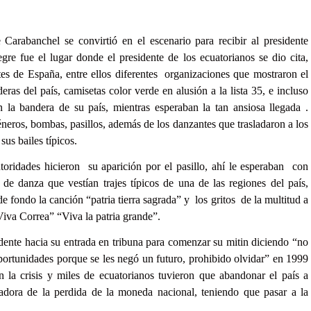
 Carabanchel se convirtió en el escenario para recibir al presidente
gre fue el lugar donde el presidente de los ecuatorianos se dio cita,
tes de España, entre ellos diferentes organizaciones que mostraron el
as del país, camisetas color verde en alusión a la lista 35, e incluso
la bandera de su país, mientras esperaban la tan ansiosa llegada .
éneros, bombas, pasillos, además de los danzantes que trasladaron a los
sus bailes típicos.
toridades hicieron su aparición por el pasillo, ahí le esperaban con
 danza que vestían trajes típicos de una de las regiones del país,
de fondo la canción “patria tierra sagrada” y los gritos de la multitud a
iva Correa” “Viva la patria grande”.
idente hacia su entrada en tribuna para comenzar su mitin diciendo “no
oportunidades porque se les negó un futuro, prohibido olvidar” en 1999
 la crisis y miles de ecuatorianos tuvieron que abandonar el país a
eradora de la perdida de la moneda nacional, teniendo que pasar a la