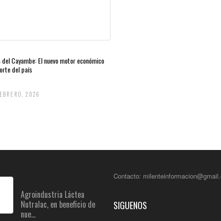
s del Cayambe: El nuevo motor económico
orte del país
FEBRERO, 2026
Contacto: milenteinformacion@gmail
Agroindustria Láctea
Nutralac, en beneficio de
SIGUENOS
nue...