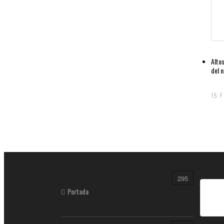
Alto
del n
15 
295
Portada