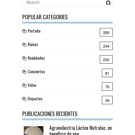
POPULAR CATEGORIES
Portada
295
Raices
244
Realidades
230
Conciertos
81
Vidas
76
Deportes
49
PUBLICACIONES RECIENTES
Agroindustria Láctea Nutralac, en
beneficio de nue...