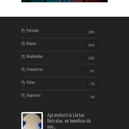
Portada
295
Raices
244
Realidades
230
Conciertos
81
Vidas
76
Deportes
49
Agroindustria Láctea
Nutralac, en beneficio de
nue...