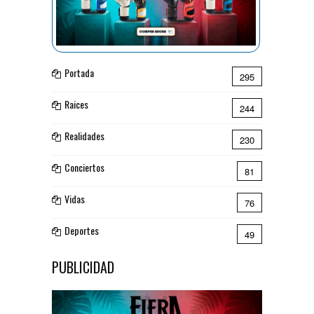
Portada
295
Raices
244
Realidades
230
Conciertos
81
Vidas
76
Deportes
49
PUBLICIDAD