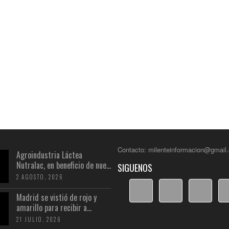
Contacto: milenteinformacion@gmail
Agroindustria Láctea
Nutralac, en beneficio de nue...
SIGUENOS
2 AGOSTO, 2026
Madrid se vistió de rojo y
amarillo para recibir a...
21 JULIO, 2026