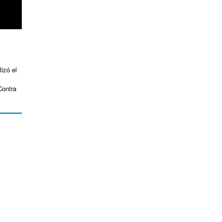
izó el
Contra