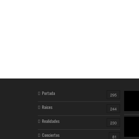
Portada
295
Raices
244
Realidades
230
Conciertos
81