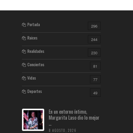
Portada
296
Raices
244
Realidades
230
Conciertos
81
Vidas
77
Deportes
49
En un entorno íntimo,
Margarita Laso dio lo mejor
...
8 AGOSTO, 2026