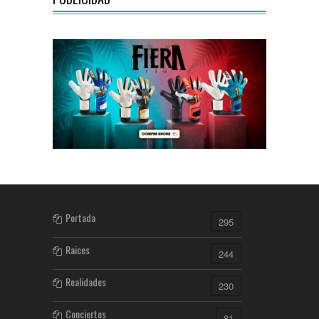
Portada
295
Raices
244
Realidades
230
Conciertos
81