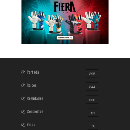
Portada
295
Raices
244
Realidades
230
Conciertos
81
Vidas
76