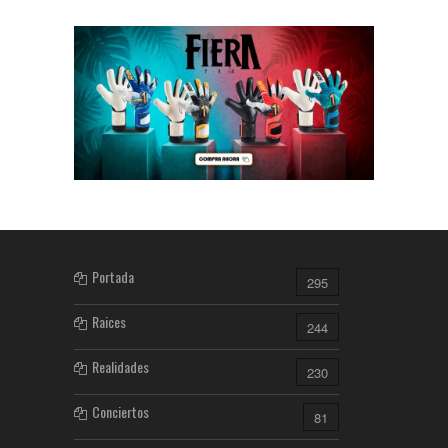
Portada
295
Raices
244
Realidades
230
Conciertos
81