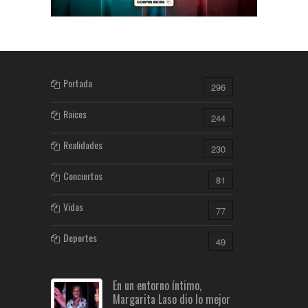
Portada
296
Raices
244
Realidades
230
Conciertos
81
Vidas
77
Deportes
49
En un entorno íntimo,
Margarita Laso dio lo mejor