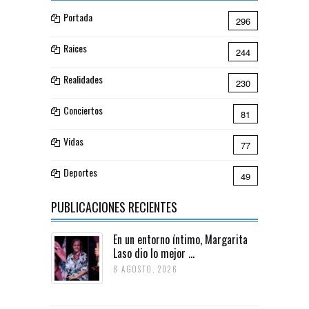
Portada
296
Raices
244
Realidades
230
Conciertos
81
Vidas
77
Deportes
49
PUBLICACIONES RECIENTES
En un entorno íntimo, Margarita
Laso dio lo mejor ...
8 AGOSTO, 2026