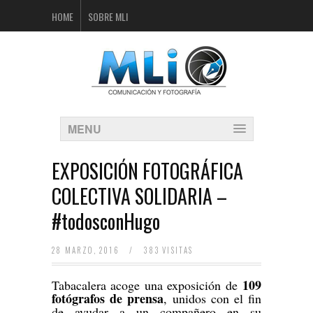
HOME
SOBRE MLI
MENU
EXPOSICIÓN FOTOGRÁFICA
COLECTIVA SOLIDARIA –
#todosconHugo
28 MARZO, 2016
/
383 VISITAS
109
Tabacalera acoge una exposición de
fotógrafos de prensa
, unidos con el fin
de ayudar a un compañero en su